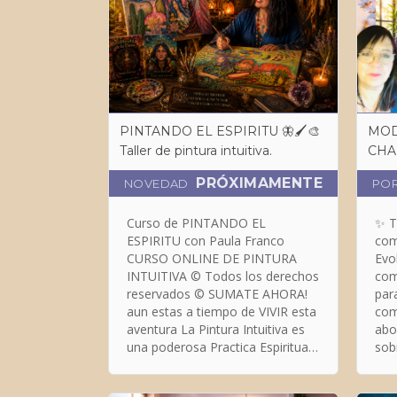
PINTANDO EL ESPIRITU 🦋🖌️🎨
MOD
Taller de pintura intuitiva.
PRÓXIMAMENTE
NOVEDAD
PO
Curso de PINTANDO EL
✨ T
ESPIRITU con Paula Franco
com
CURSO ONLINE DE PINTURA
Evo
INTUITIVA © Todos los derechos
com
reservados © SUMATE AHORA!
par
aun estas a tiempo de VIVIR esta
com
aventura ​La Pintura Intuitiva es
abo
una poderosa Practica Espiritual
sob
y Creativa. Como todas las
y ot
practicas requiere compromiso y