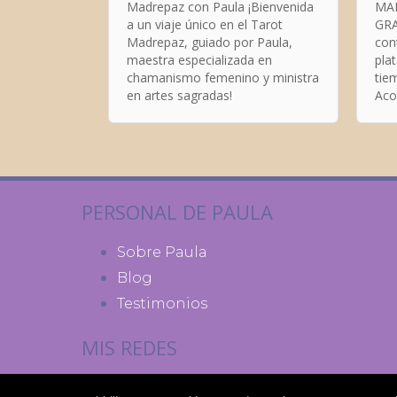
Madrepaz con Paula ¡Bienvenida
MADRE P
a un viaje único en el Tarot
GRA
Madrepaz, guiado por Paula,
cont
maestra especializada en
pla
chamanismo femenino y ministra
tiem
en artes sagradas!
Aco
tot
esc
PERSONAL DE PAULA
Sobre Paula
Blog
Testimonios
MIS REDES
Facebook