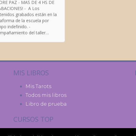
AZ - MAS DE 4 HS DE
BACIONES! ​- A Los
enidos grabados están en la
taforma de la escuela por
po indefinido. ​-
mpañamiento del taller
almente personal: me puedes
ribir con todas tus dudas!
MIS LIBROS
Mis Tarots
Todos mis libros
Libro de prueba
CURSOS TOP
Astrologia Chamanica