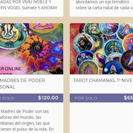
ADAS POR VIVKI NOBLE Y
abordamos un eje temático
KAREN VOGEL Sumate !! AHORA!!
sobre la carta natal de cada 
y otras cartas natales: La carta
natal y el libre albedrío
 MADRES DE PODER
TAROT CHAMANAS, 1º NIVE
SONAL
$120.00
$65
R SOLO
POR SOLO
 Madres de Poder son las
adoras del mundo, las
rdianas del origen, las que
ienen el pulso de la vida. En