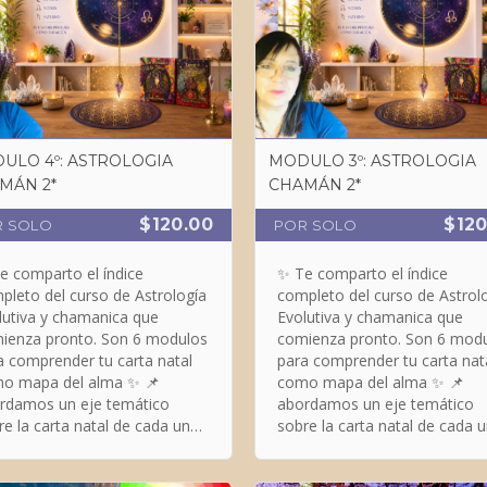
ULO 4º: ASTROLOGIA
MODULO 3º: ASTROLOGIA
CHAMÁN 2*
CHAMÁN 2*
$120.00
$120
R SOLO
POR SOLO
e comparto el índice
✨ Te comparto el índice
pleto del curso de Astrología
completo del curso de Astrol
lutiva y chamanica que
Evolutiva y chamanica que
ienza pronto. Son 6 modulos
comienza pronto. Son 6 mod
a comprender tu carta natal
para comprender tu carta nat
o mapa del alma ✨ 📌
como mapa del alma ✨ 📌
rdamos un eje temático
abordamos un eje temático
re la carta natal de cada una
sobre la carta natal de cada 
ras cartas natales:
y otras cartas natales: