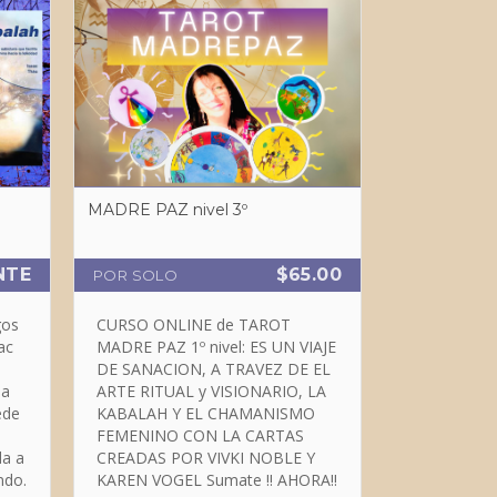
MADRE PAZ nivel 3º
NTE
$65.00
POR SOLO
gos
CURSO ONLINE de TAROT
ac
MADRE PAZ 1º nivel: ES UN VIAJE
DE SANACION, A TRAVEZ DE EL
ARTE RITUAL y VISIONARIO, LA
ede
KABALAH Y EL CHAMANISMO
FEMENINO CON LA CARTAS
CREADAS POR VIVKI NOBLE Y
ndo.
KAREN VOGEL Sumate !! AHORA!!