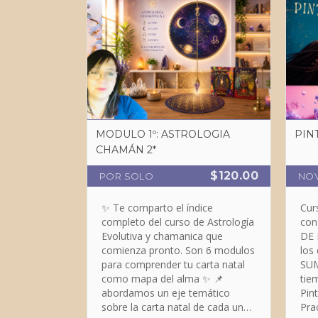
acción.
MODULO 1º: ASTROLOGIA
PINT
CHAMÁN 2*
$120.00
POR SOLO
NO
✨ Te comparto el índice
Cur
completo del curso de Astrología
con
Evolutiva y chamanica que
DE 
comienza pronto. Son 6 modulos
los
para comprender tu carta natal
SUM
como mapa del alma ✨ 📌
tiempo 
abordamos un eje temático
Pin
sobre la carta natal de cada una
Prac