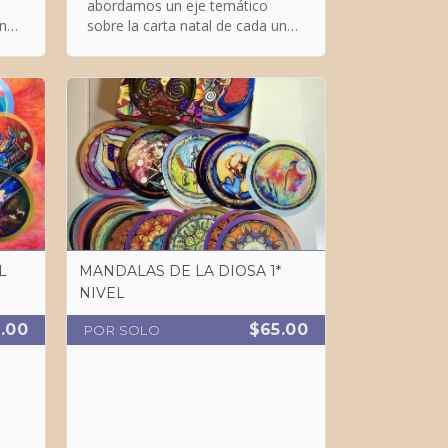
abordamos un eje temático
una
sobre la carta natal de cada una
y otras cartas natales: La carta
natal y el libre albedrío
L
MANDALAS DE LA DIOSA 1*
NIVEL
.00
$65.00
POR SOLO