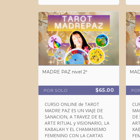
y otras cartas natales: La carta
Com
natal y el libre albedrío
req
MADRE PAZ nivel 2º
$65.00
POR SOLO
PO
CURSO ONLINE de TAROT
CURSO ONLI
MADRE PAZ ES UN VIAJE DE
MAD
SANACION, A TRAVEZ DE EL
DE SAN
ARTE RITUAL y VISIONARIO, LA
ARTE RI
KABALAH Y EL CHAMANISMO
KA
FEMENINO CON LA CARTAS
FEMENIN