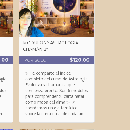
MODULO 2º: ASTROLOGIA
CHAMÁN 2*
.00
$120.00
POR SOLO
✨ Te comparto el índice
ogía
completo del curso de Astrología
Evolutiva y chamanica que
ulos
comienza pronto. Son 6 modulos
al
para comprender tu carta natal
como mapa del alma ✨ 📌
abordamos un eje temático
una
sobre la carta natal de cada una
y otras cartas natales: