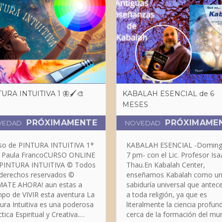
URA INTUITIVA 1 🦋🖌️🎨
KABALAH ESENCIAL de 6
MESES
PRÓXIMAMENTE
PRÓXIMAME
VEDAD
NOVEDAD
so de PINTURA INTUITIVA 1*
KABALAH ESENCIAL -Domin
 Paula FrancoCURSO ONLINE
7 pm- con el Lic. Profesor Isa
PINTURA INTUITIVA © Todos
Thau.En Kabalah Center,
 derechos reservados ©
enseñamos Kabalah como una
ATE AHORA! aun estas a
sabiduría universal que antec
de VIVIR esta aventura ​La
a toda religión, ya que es
tura Intuitiva es una poderosa
literalmente la ciencia profunda a
tica Espiritual y Creativa.
cerca de la formación del mu