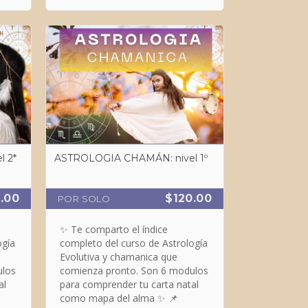
ASTROLOGIA CHAMÁN: nivel 2*
ASTROLOGIA CHAMÁN: nivel 1º
.00
$120.00
POR SOLO
✨ Te comparto el índice
ogía
completo del curso de Astrología
Evolutiva y chamanica que
ulos
comienza pronto. Son 6 modulos
al
para comprender tu carta natal
como mapa del alma ✨ 📌