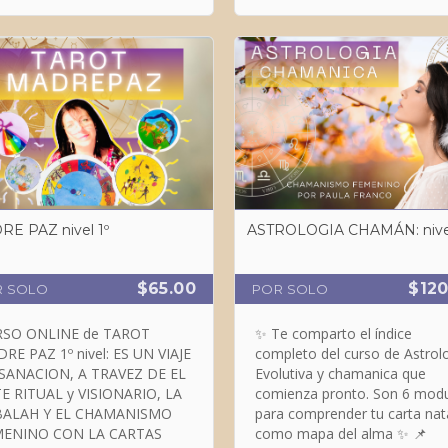
o todas las practicas
uiere compromiso y acción.
MADRE PAZ nivel 1º
$65.00
$120
R SOLO
POR SOLO
NE de TAROT
✨ Te comparto el índice
RE PAZ 1º nivel: ES UN VIAJE
completo del curso de Astrol
ACION, A TRAVEZ DE EL
Evolutiva y chamanica que
TUAL y VISIONARIO, LA
comienza pronto. Son 6 mod
BALAH Y EL CHAMANISMO
para comprender tu carta nat
O CON LA CARTAS
como mapa del alma ✨ 📌