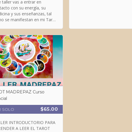
 taller vas a entrar en
tacto con su energía, su
icina y sus enseñanzas, tal
o se manifiestan en mi Tarot
manas, donde ellas revelan la
z femenina de toda creació
OT MADREPAZ Curso
cial
$65.00
R SOLO
LLER INTRODUCTORIO PARA
ENDER A LEER EL TAROT