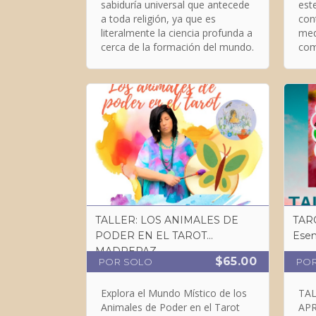
sabiduría universal que antecede
este
a toda religión, ya que es
con
literalmente la ciencia profunda a
med
cerca de la formación del mundo.
com
Cha
raí
TALLER: LOS ANIMALES DE
TAR
PODER EN EL TAROT
Esen
MADREPAZ
$65.00
POR SOLO
PO
Explora el Mundo Místico de los
TA
Animales de Poder en el Tarot
APR