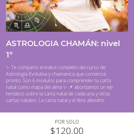
ASTROLOGIA CHAMÁN: nivel
1º
✨ Te comparto el índice completo del curso de
Astrología Evolutiva y chamanica que comienza
pronto. Son 6 modulos para comprender tu carta
natal como mapa del alma ✨ 📌 abordamos un eje
temático sobre la carta natal de cada una y otras
cartas natales: La carta natal y el libre albedrío
POR SOLO
$120.00