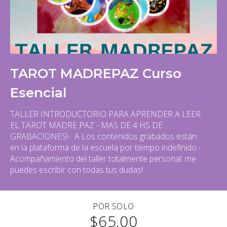
TAROT MADREPAZ Curso
Esencial
TALLER INTRODUCTORIO PARA APRENDER A LEER
EL TAROT MADRE PAZ - MAS DE 4 HS DE
GRABACIONES! ​- A Los contenidos grabados están
en la plataforma de la escuela por tiempo indefinido. ​-
Acompañamiento del taller totalmente personal: me
puedes escribir con todas tus dudas!
POR SOLO
$65.00