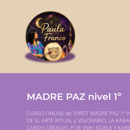
MADRE PAZ nivel 1º
CURSO ONLINE de TAROT MADRE PAZ 1º niv
DE EL ARTE RITUAL y VISIONARIO, LA KA
CARTAS CREADAS POR VIVKI NOBLE Y KAREN