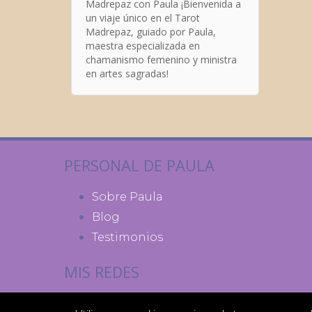
Madrepaz con Paula ¡Bienvenida a
un viaje único en el Tarot
Madrepaz, guiado por Paula,
maestra especializada en
chamanismo femenino y ministra
en artes sagradas!
PERSONAL DE PAULA
Sobre Paula
Blog
Testimonios
MIS REDES
Facebook