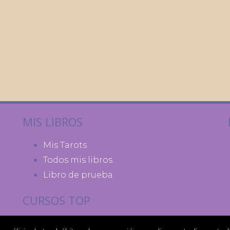
MIS LIBROS
Mis Tarots
Todos mis libros
Libro de prueba
CURSOS TOP
Astrologia Chamanica