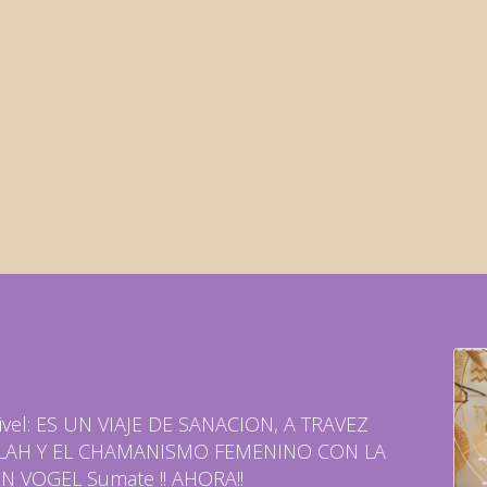
el: ES UN VIAJE DE SANACION, A TRAVEZ
BALAH Y EL CHAMANISMO FEMENINO CON LA
 VOGEL Sumate !! AHORA!!