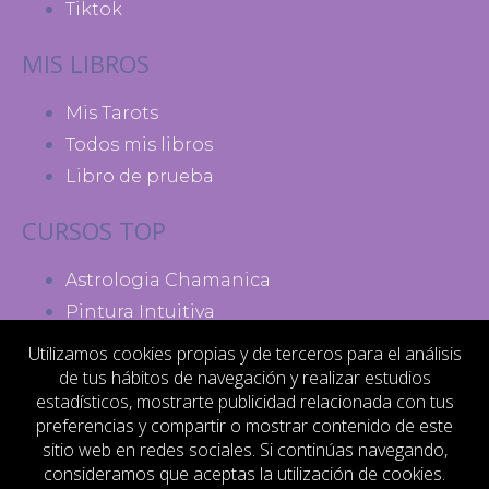
Tiktok
MIS LIBROS
Mis Tarots
Todos mis libros
Libro de prueba
CURSOS TOP
Astrologia Chamanica
Pintura Intuitiva
Madres de Poder
Utilizamos cookies propias y de terceros para el análisis
de tus hábitos de navegación y realizar estudios
MI ACTIVIDAD
estadísticos, mostrarte publicidad relacionada con tus
preferencias y compartir o mostrar contenido de este
Contacto
sitio web en redes sociales. Si continúas navegando,
consideramos que aceptas la utilización de cookies.
Aviso legal