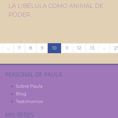
LA LIBÉLULA COMO ANIMAL DE
PODER
...
7
8
9
10
11
12
13
...
2
PERSONAL DE PAULA
Sobre Paula
Blog
Testimonios
MIS REDES