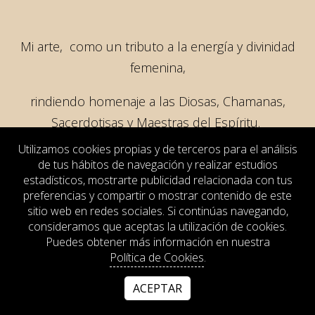
Mi arte, como un tributo a la energía y divinidad
femenina,
rindiendo homenaje a las Diosas, Chamanas,
Sacerdotisas y Maestras del Espíritu.
Utilizamos cookies propias y de terceros para el análisis
A lo largo de más de dos décadas, mi obra se ha
de tus hábitos de navegación y realizar estudios
impregnado incesantemente de la esencia de la
estadísticos, mostrarte publicidad relacionada con tus
preferencias y compartir o mostrar contenido de este
Diosa, los arquetipos y mitos femeninos. Mis
sitio web en redes sociales. Si continúas navegando,
creaciones comenzaron a tomar forma en
consideramos que aceptas la utilización de cookies.
Mandalas y se desarrollaron en el seno de
Puedes obtener más información en nuestra
Política de Cookies
.
círculos, proporcionándome un receptáculo que
abrazaba mis trazos y fomentaba el desarrollo de
ACEPTAR
técnicas más intuitivas.