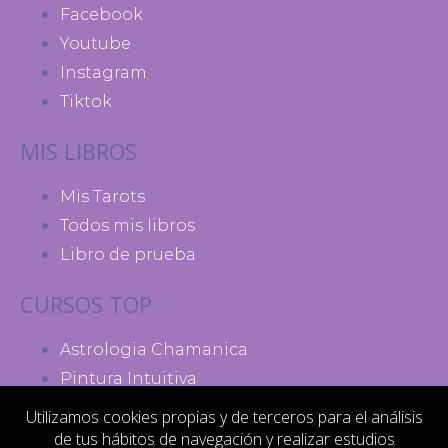
Facebook
Youtube
Instagram
Tiktok
MIS LIBROS
Mis Tarots
Todos mis libros
Libro de prueba
CURSOS TOP
Astrologia Chamanica
Pintura Intuitiva
Madres de Poder
Utilizamos cookies propias y de terceros para el análisis
de tus hábitos de navegación y realizar estudios