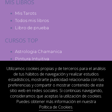
MIS LIBROS
Mis Tarots
Todos mis libros
Libro de prueba
CURSOS TOP
Astrologia Chamanica
Pintura Intuitiva
Madres de Poder
Utilizamos cookies propias y de terceros para el análisis
de tus hábitos de navegación y realizar estudios
MI ACTIVIDAD
estadísticos, mostrarte publicidad relacionada con tus
preferencias y compartir o mostrar contenido de este
Contacto
sitio web en redes sociales. Si continúas navegando,
consideramos que aceptas la utilización de cookies.
Aviso legal
Puedes obtener más información en nuestra
Política de privacidad
Política de Cookies
.
Términos y condiciones