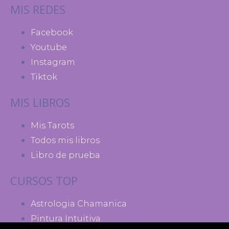
MIS REDES
Facebook
Youtube
Instagram
Tiktok
MIS LIBROS
Mis Tarots
Todos mis libros
Libro de prueba
CURSOS TOP
Astrologia Chamanica
Pintura Intuitiva