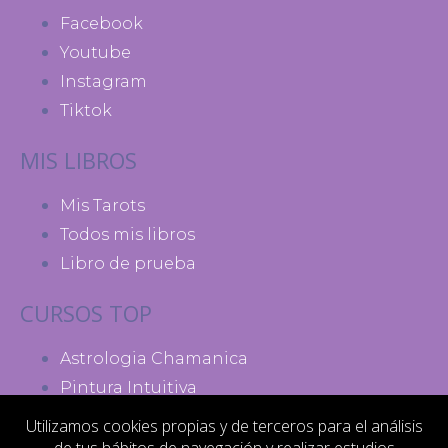
Facebook
Youtube
Instagram
Tiktok
MIS LIBROS
Mis Tarots
Todos mis libros
Libro de prueba
CURSOS TOP
Astrologia Chamanica
Pintura Intuitiva
Madres de Poder
Utilizamos cookies propias y de terceros para el análisis