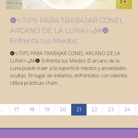
🌚✨TIPS PARA TRABAJAR CONEL
ARCANO DE LA LUNA✨🌙#🌚
Enfrenta tus Miedos
🌚✨TIPS PARA TRABAJAR CONEL ARCANO DE LA
LUNA✨🌙#🌚 Enfrenta tus Miedos El arcano de la
Luna puede traer a la superficie miedos y ansiedades
ocultas. En lugar de evitarlos, enfréntalos con valentía.
Utiliza prácticas cham…
...
17
18
19
20
21
22
23
24