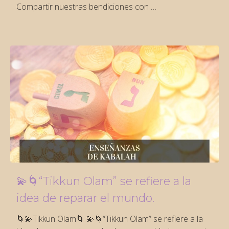
Compartir nuestras bendiciones con …
💫🌀“Tikkun Olam” se refiere a la
idea de reparar el mundo.
🌀💫Tikkun Olam🌀 💫🌀“Tikkun Olam” se refiere a la