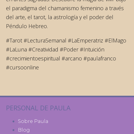
el paradigma del chamanismo femenino a través
del arte, el tarot, la astrología y el poder del
Péndulo Hebreo.
#Tarot #LecturaSemanal #LaEmperatriz #ElMago
#LaLuna #Creatividad #Poder #Intuición
#crecimientoespiritual #arcano #paulafranco
#cursoonline
PERSONAL DE PAULA
Sobre Paula
Blog