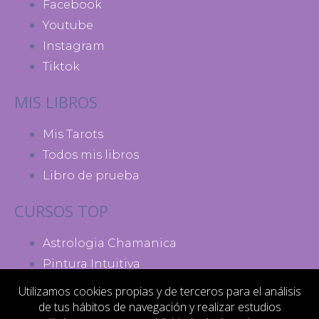
Facebook
Youtube
Instagram
Tiktok
MIS LIBROS
Mis Tarots
Todos mis libros
Libro de prueba
CURSOS TOP
Astrologia Chamanica
Pintura Intuitiva
Madres de Poder
Utilizamos cookies propias y de terceros para el análisis
de tus hábitos de navegación y realizar estudios