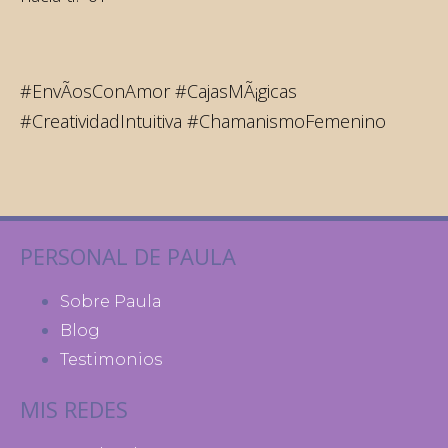
#EnvÃ­osConAmor #CajasMÃ¡gicas
#CreatividadIntuitiva #ChamanismoFemenino
PERSONAL DE PAULA
Sobre Paula
Blog
Testimonios
MIS REDES