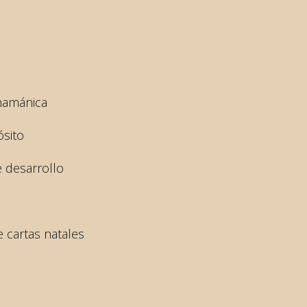
chamánica
ósito
e desarrollo
e cartas natales