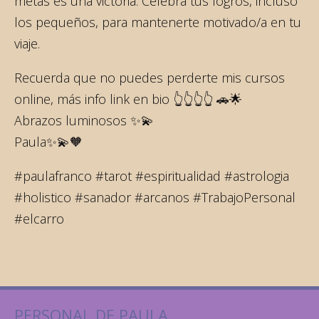
metas es una victoria. Celebra tus logros, incluso
los pequeños, para mantenerte motivado/a en tu
viaje.
Recuerda que no puedes perderte mis cursos
online, más info link en bio 👆👆👆👆 🚗🌟
Abrazos luminosos ✨💫
Paula✨💫🧡
#paulafranco #tarot #espiritualidad #astrologia
#holistico #sanador #arcanos #TrabajoPersonal
#elcarro
PERSONAL DE PAULA