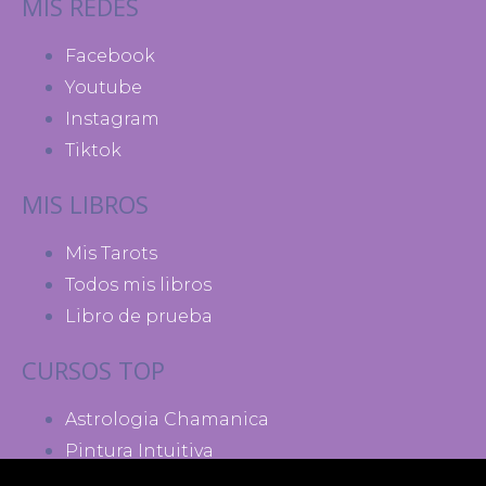
MIS REDES
Facebook
Youtube
Instagram
Tiktok
MIS LIBROS
Mis Tarots
Todos mis libros
Libro de prueba
CURSOS TOP
Astrologia Chamanica
Pintura Intuitiva
Madres de Poder