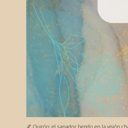
🌌 Quirón: el sanador herido en la visión c