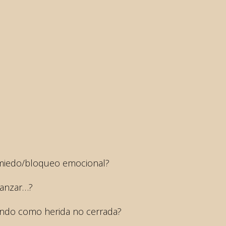
 miedo/bloqueo emocional?
vanzar…?
ando como herida no cerrada?