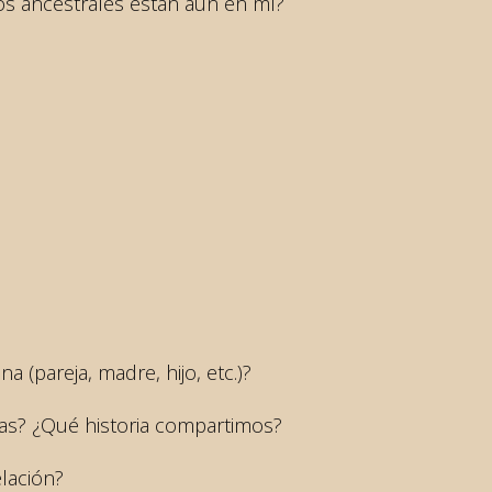
s ancestrales están aún en mí?
 (pareja, madre, hijo, etc.)?
as? ¿Qué historia compartimos?
elación?