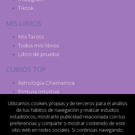
Tiktok
MIS LIBROS
Mis Tarots
Todos mis libros
Libro de prueba
CURSOS TOP
Astrologia Chamanica
Pintura Intuitiva
Madres de Poder
Utilizamos cookies propias y de terceros para el análisis
de tus hábitos de navegación y realizar estudios
MI ACTIVIDAD
estadísticos, mostrarte publicidad relacionada con tus
preferencias y compartir o mostrar contenido de este
Contacto
sitio web en redes sociales. Si continúas navegando,