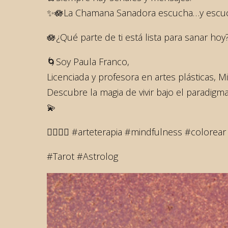
✨🪷La Chamana Sanadora escucha…y escuc
🪷¿Qué parte de ti está lista para sanar hoy
🌀Soy Paula Franco,
Licenciada y profesora en artes plásticas, Mi
Descubre la magia de vivir bajo el paradigm
💫
💆‍♂️💆‍♀️ #arteterapia #mindfulness #colore
#Tarot #Astrolog