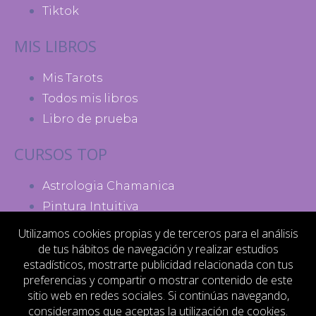
Tiktok
MIS LIBROS
Mis Tarots
Todos mis libros
Libro de prueba
CURSOS TOP
Astrologia Chamanica
Pintura Intuitiva
Madres de Poder
Utilizamos cookies propias y de terceros para el análisis
de tus hábitos de navegación y realizar estudios
MI ACTIVIDAD
estadísticos, mostrarte publicidad relacionada con tus
preferencias y compartir o mostrar contenido de este
Contacto
sitio web en redes sociales. Si continúas navegando,
consideramos que aceptas la utilización de cookies.
Aviso legal