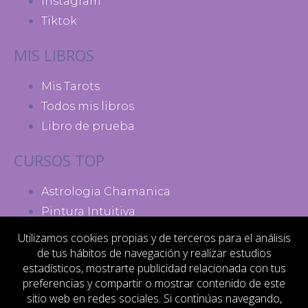
Instagram
Tiktok
MIS LIBROS
Mis Tarots
Todos mis libros
Libro de prueba
CURSOS TOP
Astrologia Chamanica
Pintura Intuitiva
Madres de Poder
Utilizamos cookies propias y de terceros para el análisis
de tus hábitos de navegación y realizar estudios
MI ACTIVIDAD
estadísticos, mostrarte publicidad relacionada con tus
preferencias y compartir o mostrar contenido de este
Contacto
sitio web en redes sociales. Si continúas navegando,