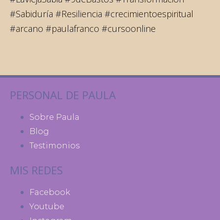
#Sabiduría #Resiliencia #crecimientoespiritual
#arcano #paulafranco #cursoonline
PERSONAL DE PAULA
Sobre Paula
Blog
Testimonios
MIS REDES
Facebook
Youtube