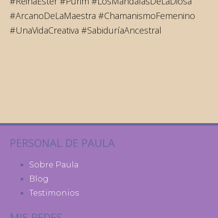
#ReinaEster #Purim #LosMandalasDeLaDiosa
#ArcanoDeLaMaestra #ChamanismoFemenino
#UnaVidaCreativa #SabiduríaAncestral
PERSONAL DE PAULA
Sobre Paula
Blog
Testimonios
MIS REDES