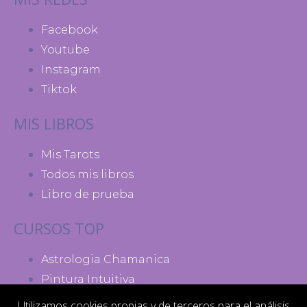
Facebook
Youtube
Instagram
Tiktok
MIS LIBROS
Mis Tarots
Todos mis libros
Libro de prueba
CURSOS TOP
Astrologia Chamanica
Pintura Intuitiva
Madres de Poder
Utilizamos cookies propias y de terceros para el análisis