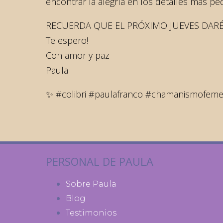
encontrar la alegría en los detalles más p
RECUERDA QUE EL PRÓXIMO JUEVES DARÉ
Te espero!
Con amor y paz
Paula
✨ #colibri #paulafranco #chamanismofeme
PERSONAL DE PAULA
Sobre Paula
Blog
Testimonios