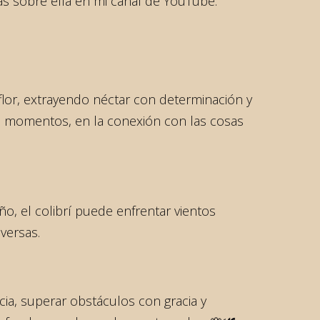
s sobre ella en mi canal de YouTube.
n flor, extrayendo néctar con determinación y
s momentos, en la conexión con las cosas
o, el colibrí puede enfrentar vientos
versas.
encia, superar obstáculos con gracia y