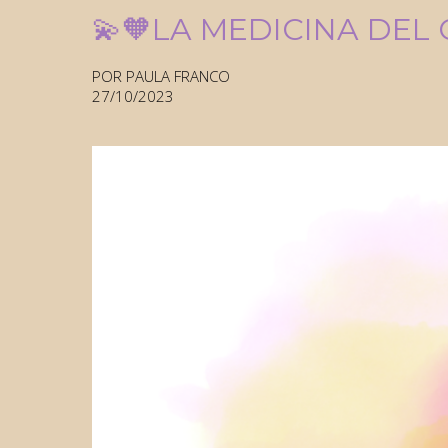
💫🧡LA MEDICINA DEL C
POR PAULA FRANCO
27/10/2023