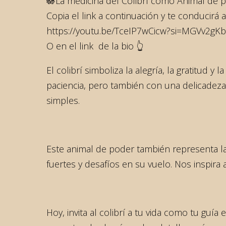
🪷La medicina del Colibrí como Animal de 
Copia el link a continuación y te conducirá a
https://youtu.be/TceIP7wCicw?si=MGVv2gK
O en el link de la bio 👆
El colibrí simboliza la alegría, la gratitud 
paciencia, pero también con una delicadez
simples.
Este animal de poder también representa la
fuertes y desafíos en su vuelo. Nos inspira 
Hoy, invita al colibrí a tu vida como tu guía