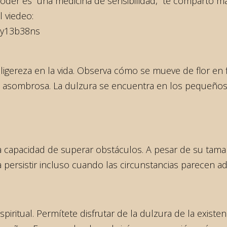
poder es una medicina de sensibilidad, te comparto má
l viedeo:
by13b38ns
y la ligereza en la vida. Observa cómo se mueve de flor e
a asombrosa. La dulzura se encuentra en los pequeño
 capacidad de superar obstáculos. A pesar de su tamañ
a persistir incluso cuando las circunstancias parecen ad
 espiritual. Permítete disfrutar de la dulzura de la exist