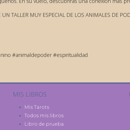
equeños. En su vuelo, descubrirás una conexión más pr
 UN TALLER MUY ESPECIAL DE LOS ANIMALES DE PO
nino #animaldepoder #espiritualidad
MIS LIBROS
Mis Tarots
Todos mis libros
Libro de prueba