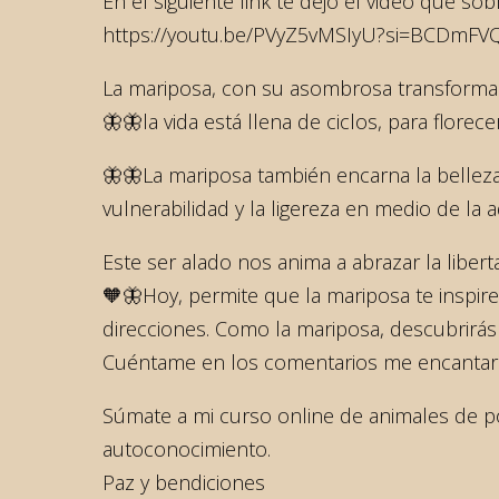
En el siguiente link te dejo el video que s
https://youtu.be/PVyZ5vMSIyU?si=BCDmF
La mariposa, con su asombrosa transformac
🦋🦋la vida está llena de ciclos, para flore
🦋🦋La mariposa también encarna la belleza y
vulnerabilidad y la ligereza en medio de la 
Este ser alado nos anima a abrazar la libert
🧡🦋Hoy, permite que la mariposa te inspire
direcciones. Como la mariposa, descubrirás 
Cuéntame en los comentarios me encantará
Súmate a mi curso online de animales de 
autoconocimiento.
Paz y bendiciones