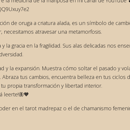
obre la medicina de la mariposa en mi canal de YouTube
VQQ9Uxuy7e2
ión de oruga a criatura alada, es un símbolo de cambi
cer, necesitamos atravesar una metamorfosis.
 la gracia en la fragilidad. Sus alas delicadas nos ense
adversidad.
ad y la expansión. Muestra cómo soltar el pasado y volar
. Abraza tus cambios, encuentra belleza en tus ciclos de
tu propia transformación y libertad interior.
 leerte!🦋🧡
poder en el tarot madrepaz o el de chamanismo femeni