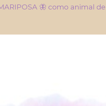
MARIPOSA 🦋 como animal de