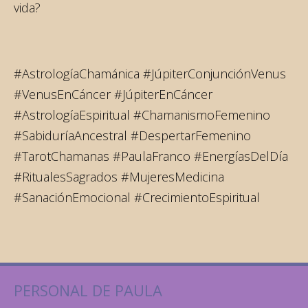
vida?
#AstrologíaChamánica #JúpiterConjunciónVenus
#VenusEnCáncer #JúpiterEnCáncer
#AstrologíaEspiritual #ChamanismoFemenino
#SabiduríaAncestral #DespertarFemenino
#TarotChamanas #PaulaFranco #EnergíasDelDía
#RitualesSagrados #MujeresMedicina
#SanaciónEmocional #CrecimientoEspiritual
PERSONAL DE PAULA