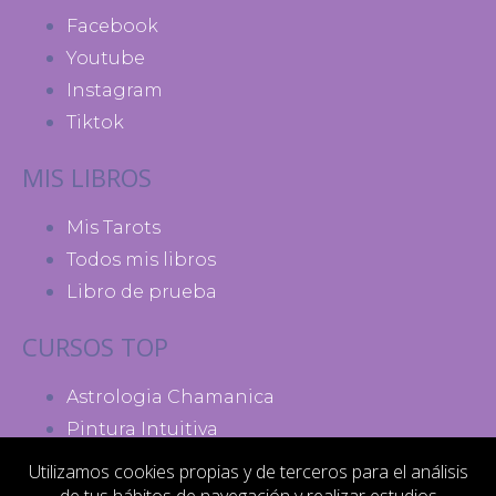
Facebook
Youtube
Instagram
Tiktok
MIS LIBROS
Mis Tarots
Todos mis libros
Libro de prueba
CURSOS TOP
Astrologia Chamanica
Pintura Intuitiva
Madres de Poder
Utilizamos cookies propias y de terceros para el análisis