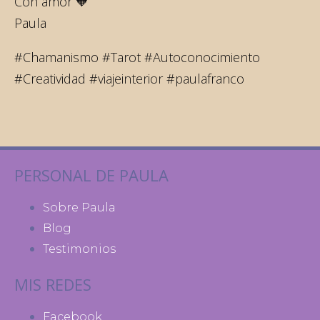
Con amor 🧡
Paula
#Chamanismo #Tarot #Autoconocimiento
#Creatividad #viajeinterior #paulafranco
PERSONAL DE PAULA
Sobre Paula
Blog
Testimonios
MIS REDES
Facebook