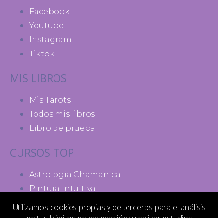
Facebook
Youtube
Instagram
Tiktok
MIS LIBROS
Mis Tarots
Todos mis libros
Libro de prueba
CURSOS TOP
Astrologia Chamanica
Pintura Intuitiva
Madres de Poder
Utilizamos cookies propias y de terceros para el análisis