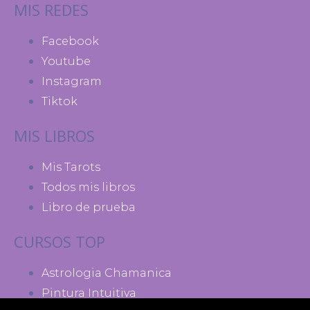
MIS REDES
Facebook
Youtube
Instagram
Tiktok
MIS LIBROS
Mis Tarots
Todos mis libros
Libro de prueba
CURSOS TOP
Astrologia Chamanica
Pintura Intuitiva