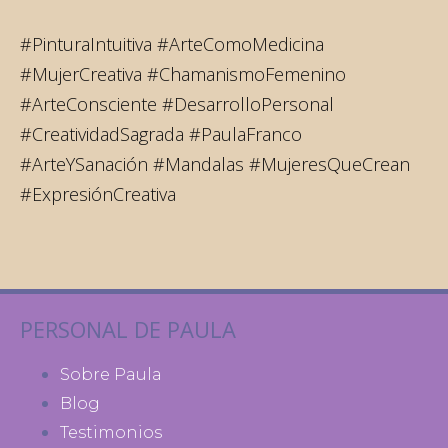
#PinturaIntuitiva #ArteComoMedicina
#MujerCreativa #ChamanismoFemenino
#ArteConsciente #DesarrolloPersonal
#CreatividadSagrada #PaulaFranco
#ArteYSanación #Mandalas #MujeresQueCrean
#ExpresiónCreativa
PERSONAL DE PAULA
Sobre Paula
Blog
Testimonios