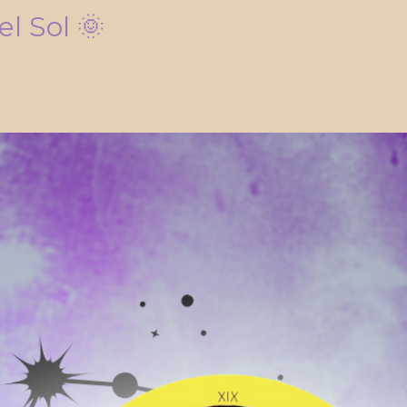
l Sol 🌞