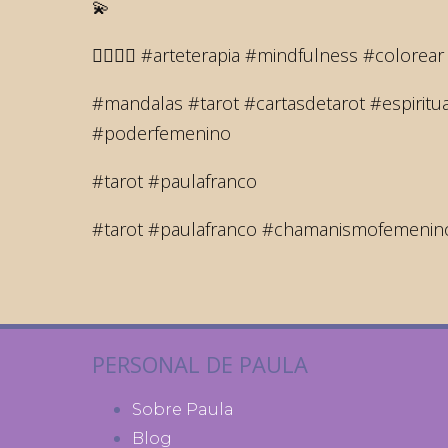
💫
💆‍♂️💆‍♀️ #arteterapia #mindfulness #colore
#mandalas #tarot #cartasdetarot #espiritu
#poderfemenino
#tarot #paulafranco
#tarot #paulafranco #chamanismofemenino #
PERSONAL DE PAULA
Sobre Paula
Blog