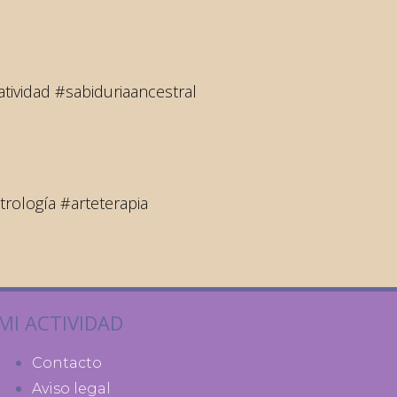
tividad #sabiduriaancestral
rología #arteterapia
MI ACTIVIDAD
Contacto
Aviso legal