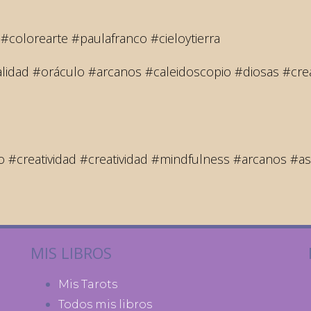
ar #colorearte #paulafranco #cieloytierra
alidad #oráculo #arcanos #caleidoscopio #diosas #crea
creatividad #creatividad #mindfulness #arcanos #ast
MIS LIBROS
Mis Tarots
Todos mis libros