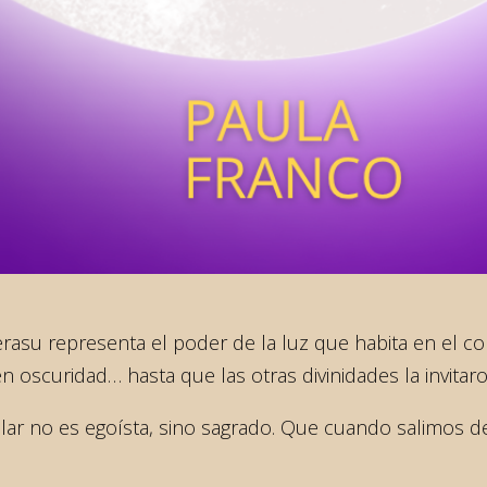
erasu representa el poder de la luz que habita en el c
oscuridad… hasta que las otras divinidades la invitaron
ar no es egoísta, sino sagrado. Que cuando salimos de 